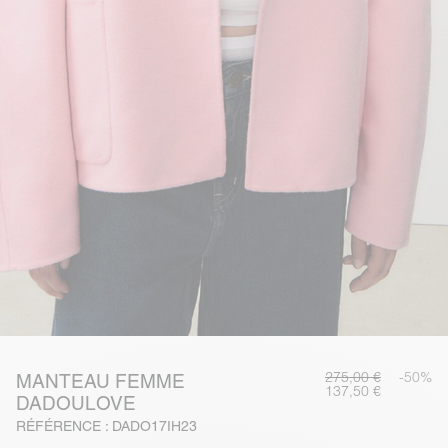
275,00 €
-50%
MANTEAU FEMME
137,50 €
DADOULOVE
RÉFÉRENCE : DADO17IH23