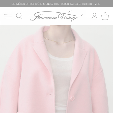
DERNIÈRES OFFRES D'ÉTÊ JUSQU'À -50% : ROBES, MAILLES, T-SHIRTS... VITE !