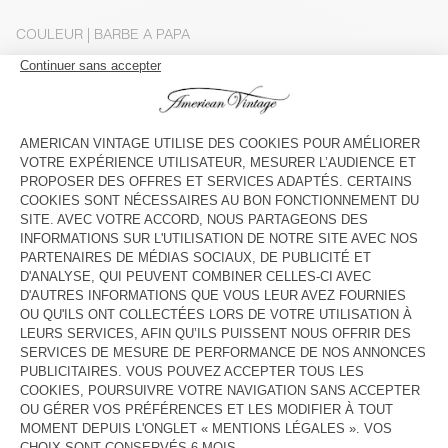
COULEUR
| BARBE A PAPA
XS/S
M/L
Le mannequin mesure 165 cm et porte une taille XS-S
GUIDE DES TAILLES
Livraison estimée
entre le jeudi 13 août et le lundi 17 août
AJOUTER AU PANIER
DESCRIPTION
TAILLE ET COUPE
COMPOSITION
ENTRETIEN