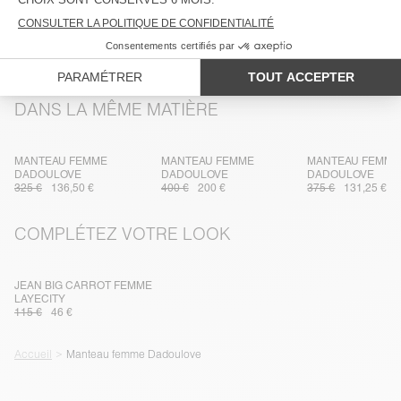
TRAÇABILITÉ
LIVRAISON ET RETOURS
DANS LA MÊME MATIÈRE
MANTEAU FEMME
MANTEAU FEMME
MANTEAU FEMME
DADOULOVE
DADOULOVE
DADOULOVE
325 €
136,50 €
400 €
200 €
375 €
131,25 €
COMPLÉTEZ VOTRE LOOK
JEAN BIG CARROT FEMME
LAYECITY
115 €
46 €
Accueil
Manteau femme Dadoulove