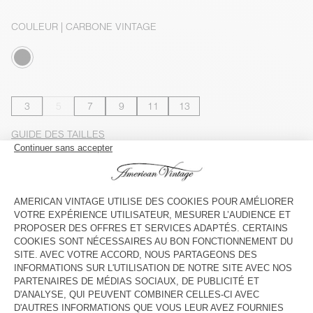
COULEUR
| CARBONE VINTAGE
3
5
7
9
11
13
GUIDE DES TAILLES
Livraison estimée
entre le mardi 11 août et le jeudi 13 août
AJOUTER AU PANIER
VOIR LA DISPONIBILITE EN MAGASIN
VOIR LE LOOK