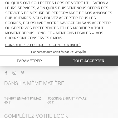
DESCRIPTION
TAILLE ET COUPE
COMPOSITION
ENTRETIEN
TRAÇABILITÉ
LIVRAISON ET RETOURS
DANS LA MÊME MATIÈRE
T-SHIRT ENFANT PYMAZ
JOGGING ENFANT PYMAZ
45 €
60 €
COMPLÉTEZ VOTRE LOOK