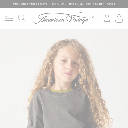
DERNIÈRES OFFRES D'ÉTÊ JUSQU'À -50% : ROBES, MAILLES, T-SHIRTS... VITE !