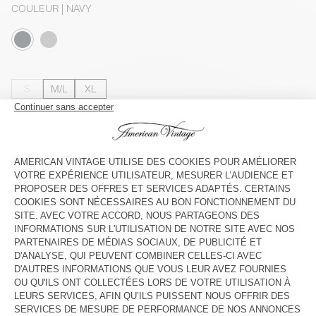
COULEUR
| NAVY
S
M/L
XL
Le mannequin mesure 184 cm et porte une taille M-L
GUIDE DES TAILLES
Livraison estimée
entre le jeudi 13 août et le lundi 17 août
AJOUTER AU PANIER
VOIR LA DISPONIBILITE EN MAGASIN
VOIR LE LOOK