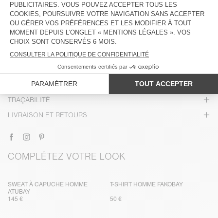
DESCRIPTION
TAILLE ET COUPE
COMPOSITION
ENTRETIEN
TRAÇABILITÉ
LIVRAISON ET RETOURS
COMPLÉTEZ VOTRE LOOK
SWEAT À CAPUCHE HOMME
T-SHIRT HOMME FAKOBAY
ATUBAY
145 €
50 €