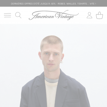
DERNIÈRES OFFRES D'ÉTÊ JUSQU'À -50% : ROBES, MAILLES, T-SHIRTS... VITE !