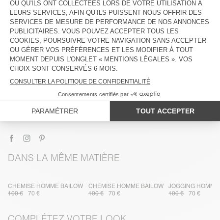
DESCRIPTION
TAILLE ET COUPE
COMPOSITION
ENTRETIEN
TRAÇABILITÉ
LIVRAISON ET RETOURS
DANS LA MÊME MATIÈRE
CHEMISE HOMME BAILOW
CHEMISE HOMME BAILOW
JOGGING HOMME
100 €
70 €
100 €
70 €
100 €
70 €
COMPLÉTEZ VOTRE LOOK