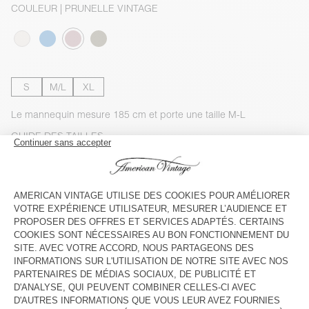
COULEUR
| PRUNELLE VINTAGE
S
M/L
XL
Le mannequin mesure 185 cm et porte une taille M-L
GUIDE DES TAILLES
Livraison estimée
entre le mardi 11 août et le jeudi 13 août
AJOUTER AU PANIER
VOIR LA DISPONIBILITE EN MAGASIN
VOIR LE LOOK