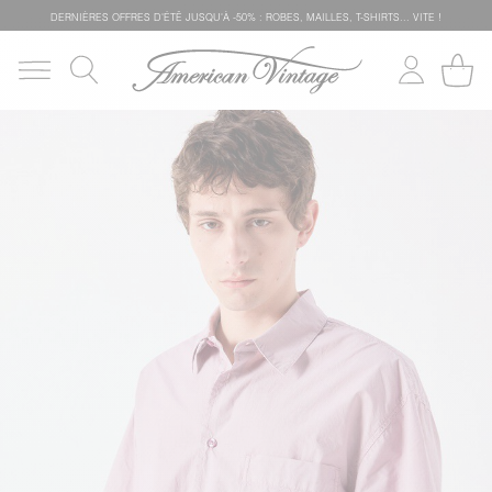
DERNIÈRES OFFRES D'ÉTÊ JUSQU'À -50% : ROBES, MAILLES, T-SHIRTS... VITE !