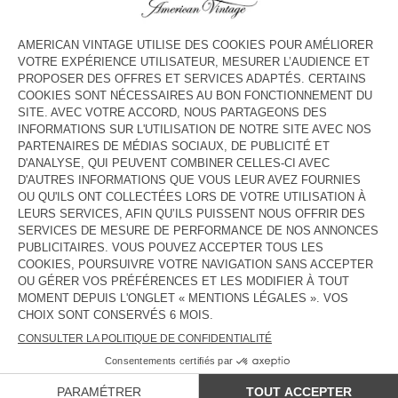
COULEUR
| ORANGE FLUO
S
GUIDE DES TAILLES
Livraison estimée
entre le mercredi 12 août et le vendredi 14
août
AJOUTER AU PANIER
DESCRIPTION
TAILLE ET COUPE
COMPOSITION
ENTRETIEN
TRAÇABILITÉ