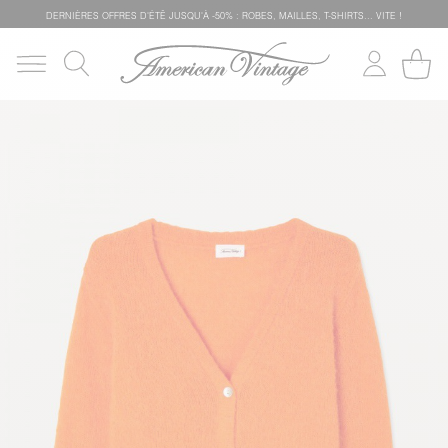
DERNIÈRES OFFRES D'ÉTÊ JUSQU'À -50% : ROBES, MAILLES, T-SHIRTS... VITE !