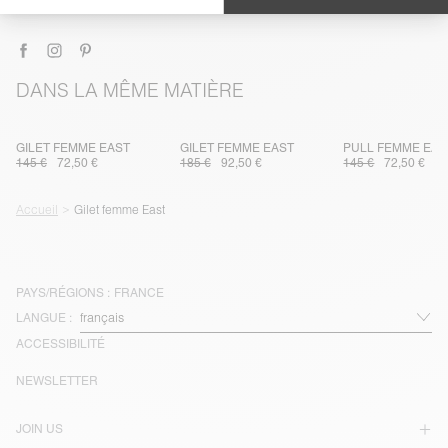
LIVRAISON ET RETOURS
DANS LA MÊME MATIÈRE
GILET FEMME EAST
GILET FEMME EAST
PULL FEMME EAS
145 €
72,50 €
185 €
92,50 €
145 €
72,50 €
Accueil
Gilet femme East
PAYS/RÉGIONS :
FRANCE
LANGUE :
ACCESSIBILITÉ
NEWSLETTER
JOIN US