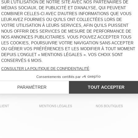
SWEAT ENFANT EVONA
SWEAT ENFANT KODYTOWN
65 €
100 €
SWEAT ENFANT IZUBIRD
SWEAT ENFANT ATUBAY
65 €
60 €
SWEAT ENFANT IZUBIRD
SWEAT À CAPUCHE ENFANT
IZUBIRD
65 €
90 €
LIENT
MENTIONS LÉGALES
NOS BOUTIQUES