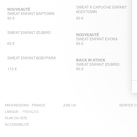
SWEAT À CAPUCHE ENFANT
NOUVEAUTÉ
KODYTOWN
SWEAT ENFANT BAPTOWN
90 €
90 €
SWEAT ENFANT IZUBIRD
NOUVEAUTÉ
SWEAT ENFANT EVONA
65 €
65 €
SWEAT ENFANT BOBYPARK
BACK IN STOCK
SWEAT ENFANT IZUBIRD
115 €
65 €
PAYS/RÉGIONS :
FRANCE
JOIN US
SERVICE C
LANGUE :
FRANÇAIS
PLAN DU SITE
ACCESSIBILITÉ