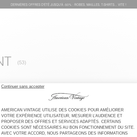
DERNIÈRES OFFRES D'ÉTÊ JUSQU'À -50% : ROBES, MAILLES, T-SHIRTS... VITE !
NT
SWEAT À CAPUCHE ENFANT
SWEAT À CAPUCHE ENFANT
IZUBIRD
IZUBIRD
90 €
90 €
SWEAT ENFANT HOKTOWN
SWEAT ENFANT FUXOW
145 €
65 €