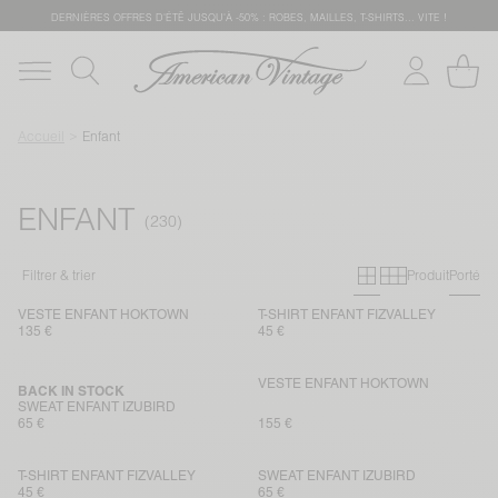
DERNIÈRES OFFRES D'ÉTÊ JUSQU'À -50% : ROBES, MAILLES, T-SHIRTS... VITE !
Accueil
Enfant
ENFANT
Grille primai
Grille sec
Filtrer & trier
Produit
Porté
VESTE ENFANT HOKTOWN
T-SHIRT ENFANT FIZVALLEY
135 €
45 €
VESTE ENFANT HOKTOWN
BACK IN STOCK
SWEAT ENFANT IZUBIRD
65 €
155 €
T-SHIRT ENFANT FIZVALLEY
SWEAT ENFANT IZUBIRD
45 €
65 €