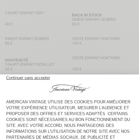
T-SHIRT ENFANT GIXY
BACK IN STOCK
SWEAT ENFANT IZUBIRD
40 €
65 €
SWEAT ENFANT IZUBIRD
VESTE ENFANT HOKTOWN
65 €
155 €
VESTE ENFANT HOKTOWN
NOUVEAUTÉ
T-SHIRT ENFANT FIZVALLEY
45 €
155 €
SHORT ENFANT KODYTOWN
T-SHIRT ENFANT FIZVALLEY
50 €
45 €
VESTE ENFANT HOKTOWN
JOGGING ENFANT IZUBIRD
135 €
65 €
BACK IN STOCK
BACK IN STOCK
SWEAT ENFANT IZUBIRD
SWEAT ENFANT IZUBIRD
65 €
65 €