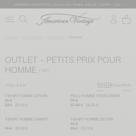
DERNIÈRES OFFRES D'ÉTÊ JUSQU'À -50% : ROBES, MAILLES, T-SHIRTS... VITE !
Accueil
L'outlet AMV
Petits prix
Homme
OUTLET – PETITS PRIX POUR
HOMME
Grille primai
Grille sec
Filtrer & trier
Produit
Porté
T-SHIRT HOMME DEVON
POLO HOMME VEGIFLOWER
55 €
75 €
33 €
23,10 €
37,50 €
26,25 €
T-SHIRT HOMME GAMIPY
T-SHIRT HOMME DEVON
55 €
55 €
38,50 €
33 €
23,10 €