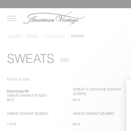
Accueil
Enfant
Le molleton
Sweats
SWEATS
Filtrer & trier
SWEAT À CAPUCHE ENFANT
NOUVEAUTÉ
IZUBIRD
SWEAT ENFANT PUGGY
85 €
90 €
SWEAT ENFANT IZUBIRD
SWEAT ENFANT IZUBIRD
110 €
65 €