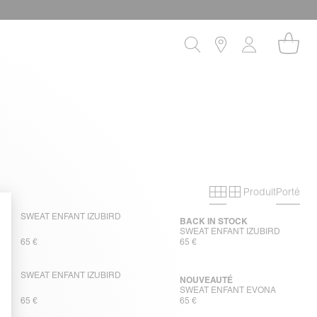
Produit
Porté
Grille primaire
Grille secon
SWEAT ENFANT IZUBIRD
BACK IN STOCK
SWEAT ENFANT IZUBIRD
65 €
65 €
SWEAT ENFANT IZUBIRD
NOUVEAUTÉ
SWEAT ENFANT EVONA
65 €
65 €