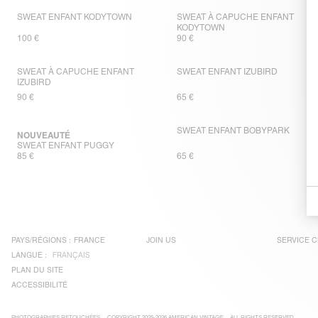
SWEAT ENFANT KODYTOWN
SWEAT À CAPUCHE ENFANT
KODYTOWN
100 €
90 €
SWEAT À CAPUCHE ENFANT
SWEAT ENFANT IZUBIRD
IZUBIRD
90 €
65 €
SWEAT ENFANT BOBYPARK
NOUVEAUTÉ
SWEAT ENFANT PUGGY
85 €
65 €
PAYS/RÉGIONS :
FRANCE
JOIN US
SERVICE C
LANGUE :
FRANÇAIS
PLAN DU SITE
ACCESSIBILITÉ
PHOTOGRAPHIES RETOUCHÉES
COPYRIGHT 2025-2026 AMERICAN VINTAGE
ALL RIGHTS RESERVED