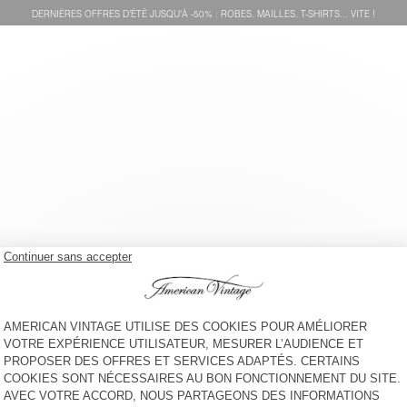
DERNIÈRES OFFRES D'ÉTÊ JUSQU'À -50% : ROBES, MAILLES, T-SHIRTS... VITE !
SWEAT ENFANT IZUBIRD
SWEAT À CAPUCHE ENFANT
IZUBIRD
65 €
90 €
BACK IN STOCK
BACK IN STOCK
SWEAT ENFANT IZUBIRD
SWEAT ENFANT IZUBIRD
65 €
65 €