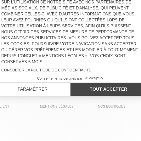
SWEAT ENFANT KODYTOWN
SWEAT À CAPUCHE ENFANT
EVONA
65 €
85 €
SWEAT ENFANT IZUBIRD
BACK IN STOCK
SWEAT ENFANT IZUBIRD
110 €
65 €
SWEAT ENFANT FUXOW
BACK IN STOCK
SWEAT ENFANT IZUBIRD
65 €
65 €
LIENT
MENTIONS LÉGALES
NOS BOUTIQUES