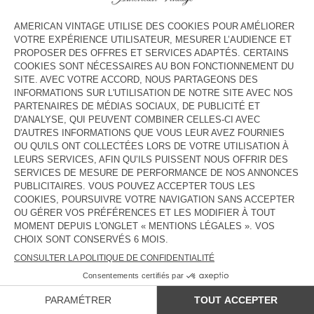
PULL FEMME NIBY
215 €
100 €
PULL FEMME VITOW
PULL FEMME SAPOWOOD
160 €
145 €
PULL FEMME VITOW
BACK IN STOCK
PULL FEMME DAMSVILLE
100 €
160 €
PULL FEMME VITOW
BACK IN STOCK
PULL FEMME NENYBAY
145 €
175 €
PULL FEMME VITOW
PULL FEMME DAMSVILLE
160 €
100 €
PULL FEMME DAMSVILLE
NOUVEAUTÉ
PULL FEMME NIBY
100 €
160 €
Des pulls femme de qualité sur AMV