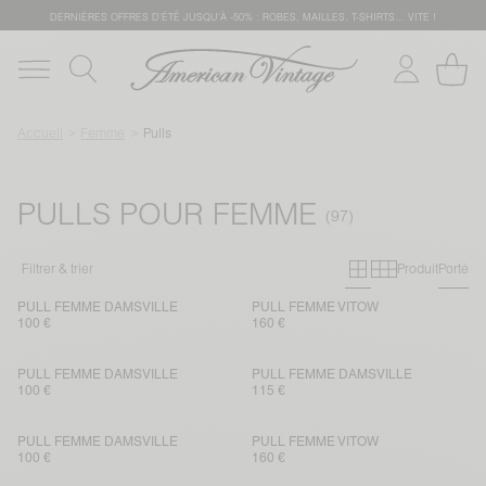
DERNIÈRES OFFRES D'ÉTÊ JUSQU'À -50% : ROBES, MAILLES, T-SHIRTS... VITE !
Accueil
Femme
Pulls
PULLS POUR FEMME
Grille primai
Grille sec
Filtrer & trier
Produit
Porté
PULL FEMME DAMSVILLE
PULL FEMME VITOW
100 €
160 €
PULL FEMME DAMSVILLE
PULL FEMME DAMSVILLE
100 €
115 €
PULL FEMME DAMSVILLE
PULL FEMME VITOW
100 €
160 €