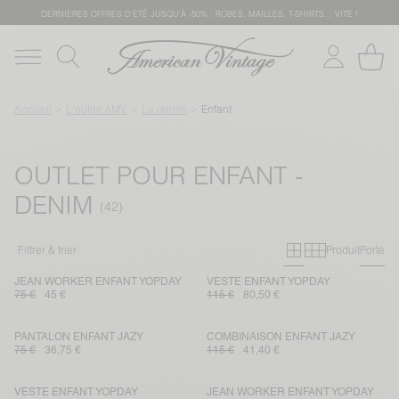
DERNIÈRES OFFRES D'ÉTÊ JUSQU'À -50% : ROBES, MAILLES, T-SHIRTS... VITE !
Accueil
L'outlet AMV
Le denim
Enfant
OUTLET POUR ENFANT -
DENIM
Grille primai
Grille sec
Filtrer & trier
Produit
Porté
JEAN WORKER ENFANT YOPDAY
VESTE ENFANT YOPDAY
75 €
45 €
115 €
80,50 €
PANTALON ENFANT JAZY
COMBINAISON ENFANT JAZY
75 €
36,75 €
115 €
41,40 €
VESTE ENFANT YOPDAY
JEAN WORKER ENFANT YOPDAY