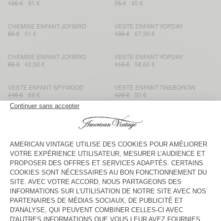
135 €
81 €
75 €
45 €
CHEMISE ENFANT JOYBIRD
VESTE ENFANT YOPDAY
85 €
51 €
135 €
67,50 €
CHEMISE ENFANT JOYBIRD
VESTE ENFANT YOPDAY
85 €
42,50 €
115 €
58,65 €
VESTE ENFANT SPYWOOD
VESTE ENFANT TINEBOROW
115 €
69 €
125 €
50 €
CHEMISE ENFANT SPYWOOD
SALOPETTE ENFANT SPYWOOD
95 €
39,90 €
125 €
62,50 €
JEAN DROIT ENFANT TINEBOROW
VESTE ENFANT SPYWOOD
85 €
29,75 €
135 €
94,50 €
VESTE ENFANT JOYBIRD
CHEMISE ENFANT OZYR
115 €
69 €
75 €
31,50 €
SHORT ENFANT OZYR
VESTE ENFANT JOYBIRD
65 €
27,30 €
115 €
69 €