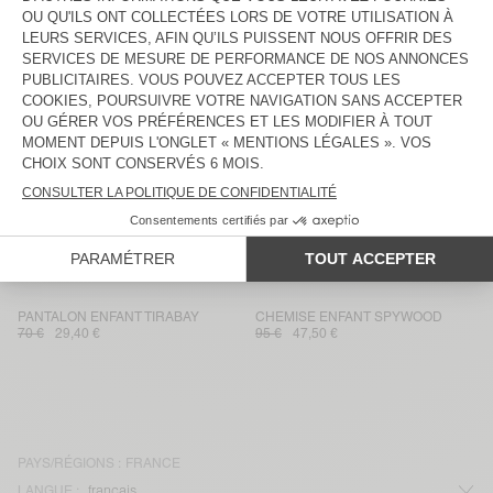
JEAN DROIT ENFANT JOYBIRD
VESTE ENFANT JOYBIRD
80 €
56 €
135 €
47,25 €
VESTE ENFANT JOYBIRD
CHEMISE ENFANT JOYBIRD
115 €
46 €
85 €
29,75 €
CHEMISE ENFANT JOYBIRD
CHEMISE ENFANT JOYBIRD
85 €
59,50 €
85 €
35,70 €
JEAN DROIT ENFANT SPYWOOD
COMBINAISON ENFANT SPYWOOD
80 €
56 €
135 €
67,50 €
PANTALON ENFANT TIRABAY
CHEMISE ENFANT SPYWOOD
70 €
29,40 €
95 €
47,50 €
PAYS/RÉGIONS :
FRANCE
LANGUE :