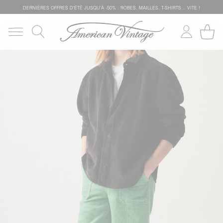
DERNIÈRES OFFRES D'ÉTÊ JUSQU'À -50% : ROBES, MAILLES, T-SHIRTS... VITE !