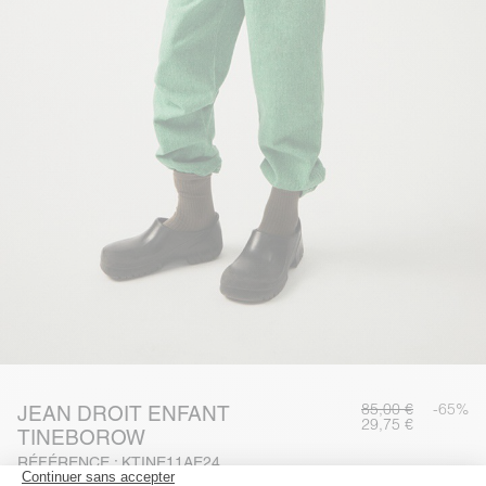
85,00 €
-65%
JEAN DROIT ENFANT
29,75 €
TINEBOROW
RÉFÉRENCE : KTINE11AE24