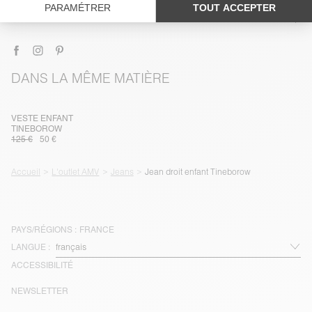
LIVRAISON ET RETOURS
DANS LA MÊME MATIÈRE
VESTE ENFANT
TINEBOROW
125 €
50 €
Accueil
L'outlet AMV
Jeans
Jean droit enfant Tineborow
PAYS/RÉGIONS :
FRANCE
LANGUE :
ACCESSIBILITÉ
NEWSLETTER