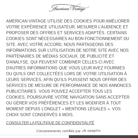
COULEUR
| BASILIC
3
5
7
9
11
13
GUIDE DES TAILLES
Livraison estimée
entre le mercredi 12 août et le vendredi 14
août
AJOUTER AU PANIER
DESCRIPTION
TAILLE ET COUPE
COMPOSITION
ENTRETIEN
TRAÇABILITÉ