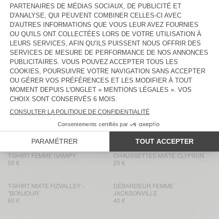
75 €
60 €
T-SHIRT FEMME DUALY
DÉBARDEUR FEMME SONOMA
75 €
45 €
T-SHIRT FEMME GAMIPY
T-SHIRT FEMME VIBTOWN
55 €
85 €
T-SHIRT FEMME APOLY
T-SHIRT FEMME JACKSONVILLE
45 €
45 €
BACK IN STOCK
BACK IN STOCK
DÉBARDEUR FEMME VIBTOWN
JOGGING FEMME GIXY
60 €
80 €
T-SHIRT FEMME GAMIPY
CHAUSSETTES MIXTE CLYPSUN
55 €
25 €
T-SHIRT MIXTE FIZVALLEY -
DÉBARDEUR FEMME
"BONJOUR"
JACKSONVILLE
60 €
40 €