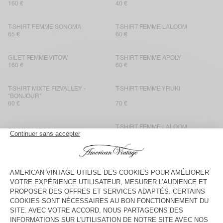
160 €
40 €
T-SHIRT FEMME SONOMA
T-SHIRT FEMME LALOOM
65 €
60 €
GILET FEMME VITOW
T-SHIRT FEMME APOLY
160 €
60 €
T-SHIRT MIXTE FIZVALLEY -
T-SHIRT FEMME YRUKI
"BONJOUR"
60 €
70 €
T-SHIRT FEMME LALOOM
BACK IN STOCK
T-SHIRT FEMME DUALY
85 €
60 €
T-SHIRT FEMME SONOMA
BACK IN STOCK
DÉBARDEUR FEMME GAMIPY
55 €
40 €
T-SHIRT FEMME AFOMA
T-SHIRT MIXTE FIZVALLEY -
"BONJOUR"