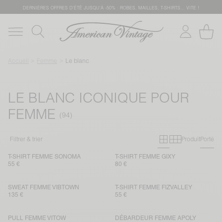
DERNIÈRES OFFRES D'ÉTÊ JUSQU'À -50% : ROBES, MAILLES, T-SHIRTS... VITE !
Accueil
Femme
Le blanc
LE BLANC ICONIQUE POUR
FEMME
Grille primai
Grille sec
Filtrer & trier
Produit
Porté
T-SHIRT FEMME SONOMA
T-SHIRT FEMME GIXY
55 €
80 €
SWEAT FEMME VIBTOWN
T-SHIRT FEMME FIZVALLEY
135 €
55 €
PULL FEMME VITOW
DÉBARDEUR FEMME APOLY