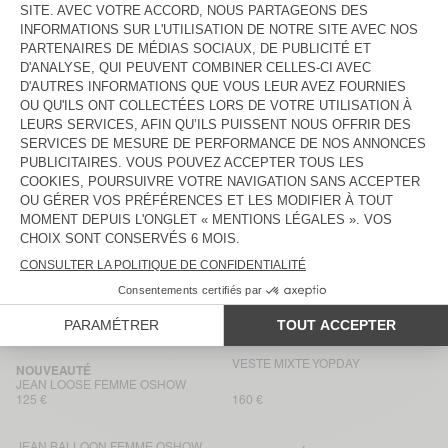
VESTE MIXTE JOYBIRD
160 €
115 €
JEAN BOYFRIEND FEMME YOPDAY
BACK IN STOCK
PANTALON FEMME JAZY
100 €
115 €
CHEMISE FEMME JAZY
JEAN LOOSE FEMME ARLOW
115 €
145 €
JEAN BOYFRIEND FEMME YOPDAY
JOGGING FEMME JAZY
115 €
100 €
VESTE FEMME OSHOW
BACK IN STOCK
JEAN BALLOON FEMME YOPDAY
115 €
185 €
VESTE MIXTE YOPDAY
NOUVEAUTÉ
JEAN LOOSE FEMME OSHOW
125 €
160 €
JEAN BALLOON FEMME OSHOW