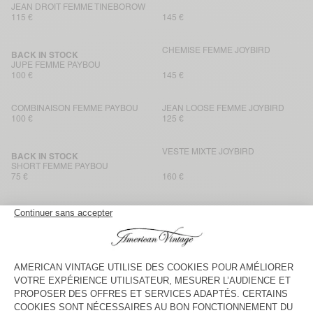
JEAN DROIT FEMME TINEBOROW
115 €
145 €
CHEMISE FEMME JOYBIRD
BACK IN STOCK
JUPE FEMME PAYBOU
100 €
145 €
COMBINAISON FEMME PAYBOU
JEAN LOOSE FEMME JOYBIRD
100 €
125 €
VESTE MIXTE JOYBIRD
BACK IN STOCK
SHORT FEMME PAYBOU
75 €
160 €
JEAN BALLOON FEMME JOYBIRD
PANTALON FEMME IZEWAY
130 €
100 €
SHORT FEMME JOYBIRD
JEAN DROIT CROPPED FEMME
JOYBIRD
90 €
110 €
CHEMISE FEMME IZEWAY
BACK IN STOCK