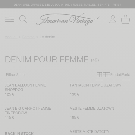
DERNIÈRES OFFRES D'ÉTÊ JUSQU'À -50% : ROBES, MAILLES, T-SHIRTS... VITE !
Accueil
Femme
Le denim
DENIM POUR FEMME
Grille primai
Grille sec
Filtrer & trier
Produit
Porté
JEAN BALLOON FEMME
PANTALON FEMME UZATOWN
SNOPDOG
125 €
130 €
JEAN BIG CARROT FEMME
VESTE FEMME UZATOWN
TINEBOROW
115 €
185 €
VESTE MIXTE DATCITY
BACK IN STOCK