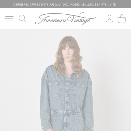
DERNIÈRES OFFRES D'ÉTÊ JUSQU'À -50% : ROBES, MAILLES, T-SHIRTS... VITE !