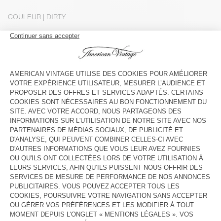
COULEUR
| DIRTY
XXS
XS/S
M
L
Le mannequin mesure 173 cm et porte une taille XS-S
GUIDE DES TAILLES
Livraison estimée
entre le mardi 11 août et le jeudi 13 août
AJOUTER AU PANIER
DESCRIPTION
TAILLE ET COUPE
COMPOSITION
ENTRETIEN