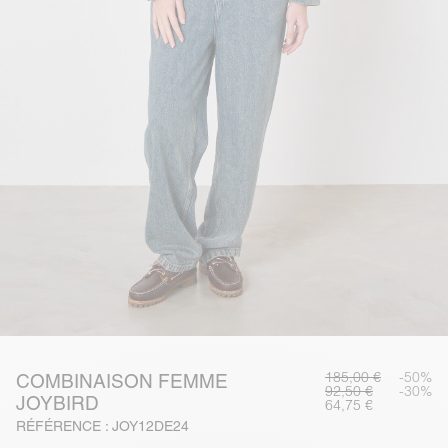
185,00 €
-50%
COMBINAISON FEMME
92,50 €
-30%
JOYBIRD
64,75 €
RÉFÉRENCE : JOY12DE24