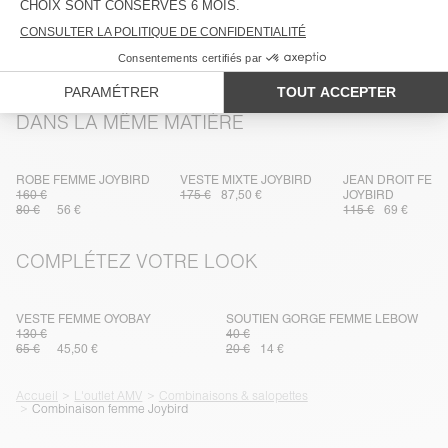
TRAÇABILITÉ
LIVRAISON ET RETOURS
DANS LA MÊME MATIÈRE
ROBE FEMME JOYBIRD
VESTE MIXTE JOYBIRD
JEAN DROIT FEM
160 €
175 €
87,50 €
JOYBIRD
80 €
56 €
115 €
69 €
COMPLÉTEZ VOTRE LOOK
VESTE FEMME OYOBAY
SOUTIEN GORGE FEMME LEBOW
130 €
40 €
65 €
45,50 €
20 €
14 €
Accueil
L'outlet AMV
Combinaisons & salopettes
Combinaison femme Joybird