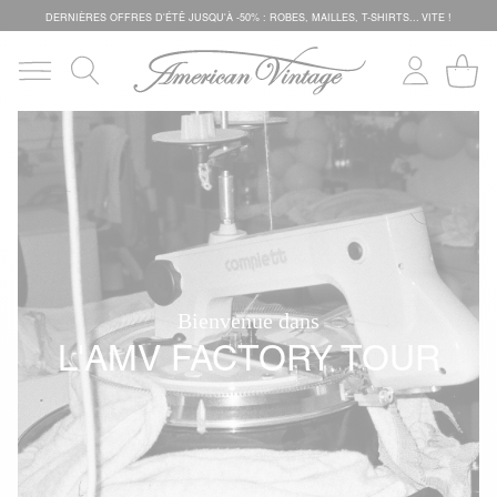
DERNIÈRES OFFRES D'ÉTÊ JUSQU'À -50% : ROBES, MAILLES, T-SHIRTS... VITE !
Bienvenue dans
L'AMV FACTORY TOUR