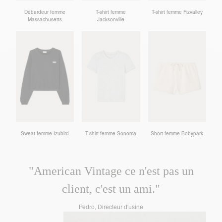
Débardeur femme
T-shirt femme
T-shirt femme Fizvalley
Massachusetts
Jacksonville
Sweat femme Izubird
T-shirt femme Sonoma
Short femme Bobypark
"American Vintage ce n'est pas un
client, c'est un ami."
Pedro, Directeur d'usine