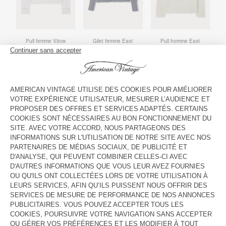
Pull femme Vitow
Gilet femme East
Pull homme East
Gilet femme Vitow
Pull femme East
Pull femme East
"AMV, c'est une histoire d'amour !"
Grégoire, Co-fondateur & Directeur d'usine