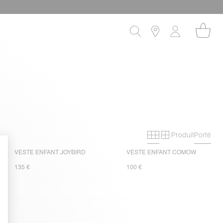
Produit
Porté
Grille primaire
Grille secon
VESTE ENFANT JOYBIRD
VESTE ENFANT COMOW
135 €
100 €