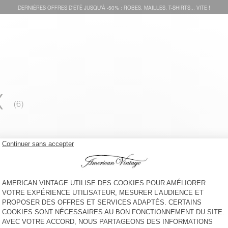
DERNIÈRES OFFRES D'ÉTÊ JUSQU'À -50% : ROBES, MAILLES, T-SHIRTS... VITE !
X
VESTE ENFANT UZATOWN
VESTE ENFANT SNOPDOG -
20 YEARS
130 €
145 €