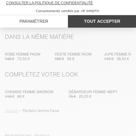
TRAÇABILITÉ
LIVRAISON ET RETOURS
DANS LA MÊME MATIÈRE
ROBE FEMME FAOW
VESTE FEMME FAOW
JUPE FEMME FA
145 €
72,50 €
160 €
56 €
110 €
38,50 €
COMPLÉTEZ VOTRE LOOK
CHEMISE FEMME ISKOROW
DÉBARDEUR FEMME WEPY
110 €
66 €
70 €
25,20 €
Accueil
Pantalon femme Faow
PAYS/RÉGIONS :
FRANCE