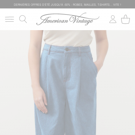
DERNIÈRES OFFRES D'ÉTÊ JUSQU'À -50% : ROBES, MAILLES, T-SHIRTS... VITE !