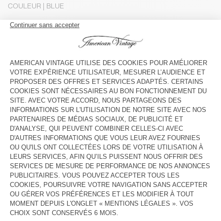
COULEUR
| BLUE
XS
S
M
L
Le mannequin mesure 165 cm et porte une taille S
GUIDE DES TAILLES
Livraison estimée
entre le mercredi 12 août et le vendredi 14
août
AJOUTER AU PANIER
DESCRIPTION
TAILLE ET COUPE
COMPOSITION
ENTRETIEN