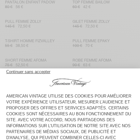
PANTALON ENFANT PADOW
TOP FEMME BAILOW
80 €
56 €
60 €
42 €
PULL FEMME ZOLLY
GILET FEMME ZOLLY
145 €
72,50 €
145 €
72,50 €
T-SHIRT HOMME FIZVALLEY
PULL FEMME EPAKY
55 €
38,50 €
100 €
70 €
SHORT FEMME AFOMA
ROBE FEMME AFOMA
75 €
52,50 €
90 €
63 €
JOGGING FEMME ATATRIP
GILET FEMME DAMSVILLE
85 €
59,50 €
125 €
62,50 €
JOGGING ENFANT ATUBAY
PULL FEMME DAMSVILLE
60 €
30 €
100 €
70 €
SWEAT À CAPUCHE ENFANT
DÉBARDEUR FEMME GIXY
ATUBAY
85 €
42,50 €
75 €
52,50 €