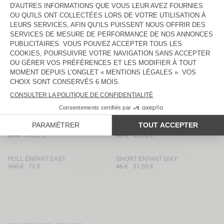
DÉBARDEUR FEMME APOLY
ROBE FEMME PYMAZ
40 €
28 €
95 €
66,50 €
PANTALON ENFANT PUSWAY
SHORT FEMME AFOMA
85 €
59,50 €
75 €
52,50 €
SHORT HOMME BAILOW
T-SHIRT FEMME AFOMA
75 €
52,50 €
75 €
52,50 €
SHORT ENFANT FIZVALLEY
SHORT FEMME YSOLI
45 €
31,50 €
80 €
56 €
CHEMISE FEMME BAILOW
SHORT FEMME ANKAZ
85 €
59,50 €
85 €
42,50 €
PULL ENFANT EAST
SHORT ENFANT GIXY
100 €
70 €
45 €
31,50 €