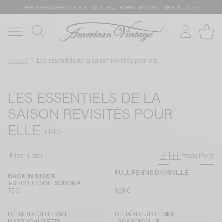
DERNIÈRES OFFRES D'ÉTÊ JUSQU'À -50% : ROBES, MAILLES, T-SHIRTS... VITE !
Accueil
Les essentiels de la saison revisités pour elle
LES ESSENTIELS DE LA
SAISON REVISITÉS POUR
ELLE
Grille primai
Grille sec
Filtrer & trier
Produit
Porté
PULL FEMME DAMSVILLE
BACK IN STOCK
T-SHIRT FEMME SONOMA
75 €
100 €
DÉBARDEUR FEMME
DÉBARDEUR FEMME
MASSACHUSETTS
JACKSONVILLE