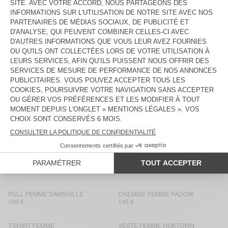
PULL FEMME DAMSVILLE
BACK IN STOCK
PANTALON FEMME PADOW
100 €
130 €
GILET FEMME VITOW
VESTE FEMME HOKTOWN
160 €
175 €
PULL FEMME DAMSVILLE
PULL FEMME VITOW
115 €
145 €
PANTALON FEMME PADOW
PULL FEMME VITOW
130 €
145 €
T-SHIRT FEMME JACKSONVILLE
DÉBARDEUR FEMME
MASSACHUSETTS
50 €
40 €
PULL FEMME DAMSVILLE
CHEMISE FEMME PADOW
100 €
145 €
T-SHIRT FEMME
VESTE FEMME HOKTOWN