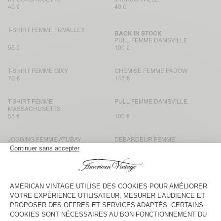
40 €
40 €
T-SHIRT FEMME FIZVALLEY
BACK IN STOCK
PULL FEMME DAMSVILLE
55 €
100 €
T-SHIRT FEMME GIXY
CHEMISE FEMME PADOW
70 €
145 €
T-SHIRT FEMME
PULL FEMME DAMSVILLE
MASSACHUSETTS
55 €
100 €
JOGGING FEMME ATUBAY
DÉBARDEUR FEMME
MASSACHUSETTS
100 €
40 €
CHEMISE FEMME PADOW
T-SHIRT FEMME GIXY
145 €
65 €
PULL FEMME DAMSVILLE
VESTE FEMME HOKTOWN
115 €
175 €