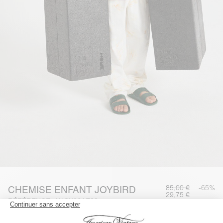
85,00 €
-65%
CHEMISE ENFANT JOYBIRD
29,75 €
RÉFÉRENCE : KJOY06AE23