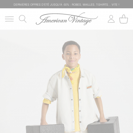
DERNIÈRES OFFRES D'ÉTÊ JUSQU'À -50% : ROBES, MAILLES, T-SHIRTS... VITE !