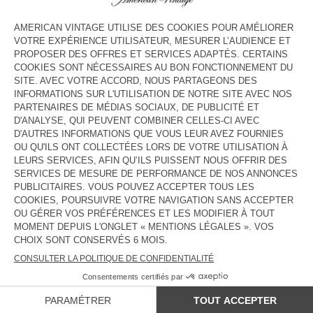
COULEUR
| SUPER BLEACHED
3
5
7
9
11
13
GUIDE DES TAILLES
Livraison estimée
entre le jeudi 13 août et le lundi 17 août
AJOUTER AU PANIER
DESCRIPTION
TAILLE ET COUPE
COMPOSITION
ENTRETIEN
TRAÇABILITÉ
LIVRAISON ET RETOURS