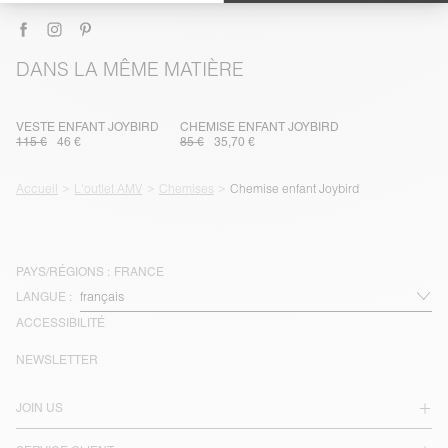
DANS LA MÊME MATIÈRE
VESTE ENFANT JOYBIRD
CHEMISE ENFANT JOYBIRD
115 €
46 €
85 €
35,70 €
Accueil
L'outlet AMV
Chemises
Chemise enfant Joybird
PAYS/RÉGIONS :
FRANCE
LANGUE :
ACCESSIBILITÉ
NEWSLETTER
JOIN US