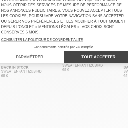
SWEAT ENFANT IZUBIRD
BACK IN STOCK
BA
65 €
SWEAT ENFANT IZUBIRD
SW
65 €
65