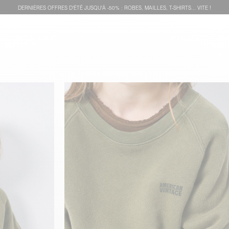
DERNIÈRES OFFRES D'ÉTÊ JUSQU'À -50% : ROBES, MAILLES, T-SHIRTS... VITE !