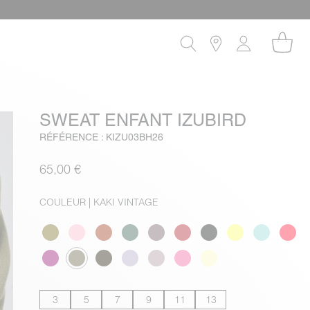
SWEAT ENFANT IZUBIRD
RÉFÉRENCE : KIZU03BH26
65,00 €
COULEUR
| KAKI VINTAGE
3
5
7
9
11
13