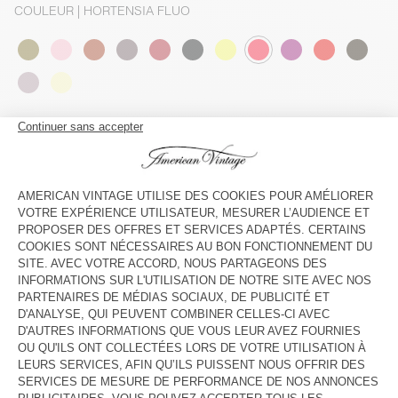
COULEUR
| HORTENSIA FLUO
3
5
7
9
11
13
GUIDE DES TAILLES
Livraison estimée
entre le mercredi 12 août et le vendredi 14
août
AJOUTER AU PANIER
VOIR LA DISPONIBILITE EN MAGASIN
DESCRIPTION
TAILLE ET COUPE
COMPOSITION