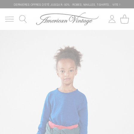
DERNIÈRES OFFRES D'ÉTÊ JUSQU'À -50% : ROBES, MAILLES, T-SHIRTS... VITE !