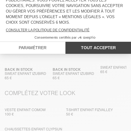
ENTRETIEN
TRAÇABILITÉ
LIVRAISON ET RETOURS
DANS LA MÊME MATIÈRE
SWEAT ENFANT I
BACK IN STOCK
BACK IN STOCK
65 €
SWEAT ENFANT IZUBIRD
SWEAT ENFANT IZUBIRD
65 €
65 €
COMPLÉTEZ VOTRE LOOK
VESTE ENFANT COMOW
T-SHIRT ENFANT FIZVALLEY
100 €
50 €
CHAUSSETTES ENFANT CLYPSUN