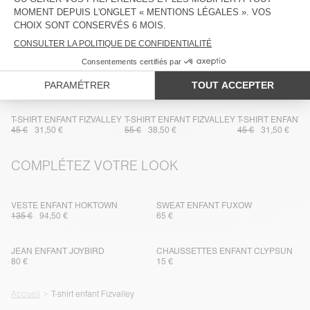
LIVRAISON ET RETOURS
DANS LA MÊME MATIÈRE
T-SHIRT ENFANT FIZVALLEY
T-SHIRT ENFANT FIZVALLEY
T-SHIRT ENFANT 
45 €
31,50 €
55 €
38,50 €
45 €
31,50 €
COMPLÉTEZ VOTRE LOOK
VESTE ENFANT HOKTOWN
SWEAT ENFANT FUXOW
135 €
94,50 €
65 €
JEAN ENFANT JOYBIRD
CHAUSSETTES ENFANT CLYPSUN
80 €
15 €
Accueil
T-shirt enfant Fizvalley