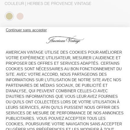
COULEUR
| HERBES DE PROVENCE VINTAGE
3
5
7
9
11
13
GUIDE DES TAILLES
Livraison estimée
entre le mardi 11 août et le jeudi 13 août
AJOUTER AU PANIER
VOIR LA DISPONIBILITE EN MAGASIN
DESCRIPTION
TAILLE ET COUPE
COMPOSITION
ENTRETIEN
TRAÇABILITÉ