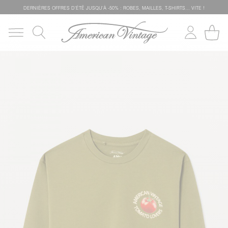
DERNIÈRES OFFRES D'ÉTÊ JUSQU'À -50% : ROBES, MAILLES, T-SHIRTS... VITE !