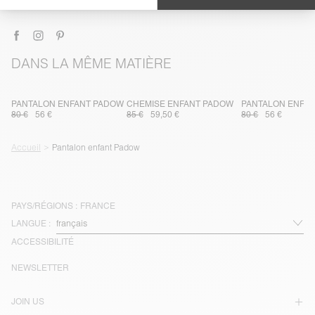
LIVRAISON ET RETOURS
DANS LA MÊME MATIÈRE
PANTALON ENFANT PADOW
CHEMISE ENFANT PADOW
PANTALON ENFA
80 €
56 €
85 €
59,50 €
80 €
56 €
Accueil
Pantalon enfant Padow
PAYS/RÉGIONS :
FRANCE
LANGUE :
ACCESSIBILITÉ
NEWSLETTER
JOIN US