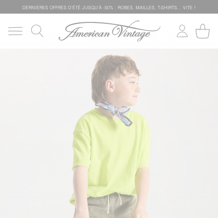
DERNIÈRES OFFRES D'ÉTÊ JUSQU'À -50% : ROBES, MAILLES, T-SHIRTS... VITE !