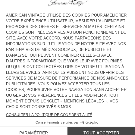
COULEUR
| LENTILLE
3
5
7
9
11
13
GUIDE DES TAILLES
Livraison estimée
entre le mercredi 12 août et le vendredi 14
août
AJOUTER AU PANIER
DESCRIPTION
TAILLE ET COUPE
COMPOSITION
ENTRETIEN
TRAÇABILITÉ