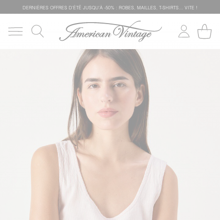
DERNIÈRES OFFRES D'ÉTÊ JUSQU'À -50% : ROBES, MAILLES, T-SHIRTS... VITE !