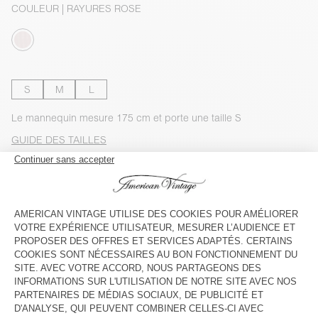
COULEUR
| RAYURES ROSE
S
M
L
Le mannequin mesure 175 cm et porte une taille S
GUIDE DES TAILLES
Livraison estimée
entre le mercredi 12 août et le vendredi 14
août
AJOUTER AU PANIER
VOIR LA DISPONIBILITE EN MAGASIN
VOIR LE LOOK