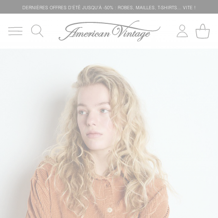
DERNIÈRES OFFRES D'ÉTÊ JUSQU'À -50% : ROBES, MAILLES, T-SHIRTS... VITE !