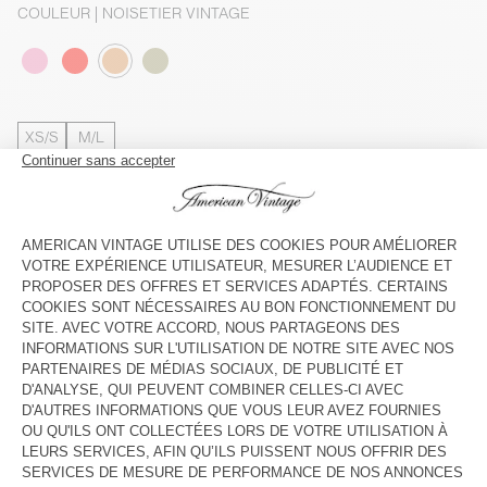
COULEUR
| NOISETIER VINTAGE
XS/S
M/L
Le mannequin mesure 178 cm et porte une taille XS-S
GUIDE DES TAILLES
Livraison estimée
entre le mardi 11 août et le jeudi 13 août
AJOUTER AU PANIER
VOIR LA DISPONIBILITE EN MAGASIN
DESCRIPTION
TAILLE ET COUPE
COMPOSITION
ENTRETIEN