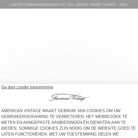
LAATSTE ZOMERAANBIEDINGEN TOT -50%: JURKEN, TRUIEN, T-SHIRTS… SNEL!