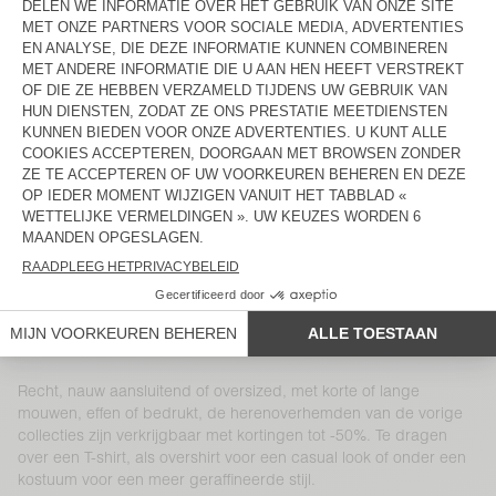
HERENHEMD PADOW
HERENHEMD TYSCO
€ 160
€ 112
€ 145
€ 72,50
HERENHEMD KABIRD
HERENHEMD PADOW
€ 160
€ 56
€ 160
€ 112
HERENHEMD PADOW
HERENHEMD RUFFOW
€ 160
€ 112
€ 130
€ 45,50
HERENHEMD PYRASTATE
HERENHEMD PADOW
€ 115
€ 40,25
€ 160
€ 112
HERENHEMD PADOW
HERENHEMD TYSCO
€ 160
€ 67,20
€ 125
€ 43,75
Recht, nauw aansluitend of oversized, met korte of lange
mouwen, effen of bedrukt, de herenoverhemden van de vorige
collecties zijn verkrijgbaar met kortingen tot -50%. Te dragen
over een T-shirt, als overshirt voor een casual look of onder een
kostuum voor een meer geraffineerde stijl.