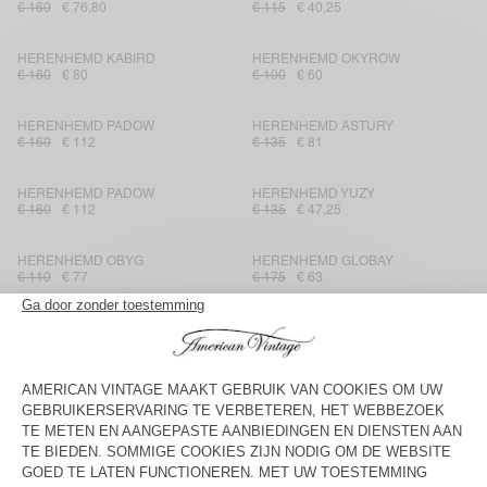
€ 160
€ 76,80
€ 115
€ 40,25
HERENHEMD KABIRD
HERENHEMD OKYROW
€ 160
€ 80
€ 100
€ 60
HERENHEMD PADOW
HERENHEMD ASTURY
€ 160
€ 112
€ 135
€ 81
HERENHEMD PADOW
HERENHEMD YUZY
€ 160
€ 112
€ 135
€ 47,25
HERENHEMD OBYG
HERENHEMD GLOBAY
€ 110
€ 77
€ 175
€ 63
HERENHEMD PADOW
HERENHEMD PADOW
€ 130
€ 91
€ 160
€ 112
HERENHEMD PADOW
HERENHEMD LYCAZ
€ 160
€ 76,80
€ 160
€ 112
HERENHEMD PADOW
HERENHEMD ABOTOWN
€ 160
€ 67,20
€ 145
€ 101,50