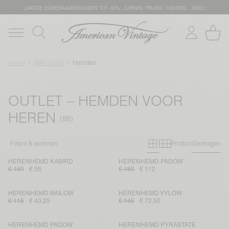
LAATSTE ZOMERAANBIEDINGEN TOT -50%: JURKEN, TRUIEN, T-SHIRTS… SNEL!
Home
AMV Outlet
Hemden
OUTLET – HEMDEN VOOR
HEREN
Primary grid
Secondary g
Filters & sorteren
Product
Gedragen
HERENHEMD KABIRD
HERENHEMD PADOW
€ 160
€ 56
€ 160
€ 112
HERENHEMD BAILOW
HERENHEMD VYLOW
€ 115
€ 40,25
€ 145
€ 72,50
HERENHEMD PADOW
HERENHEMD PYRASTATE