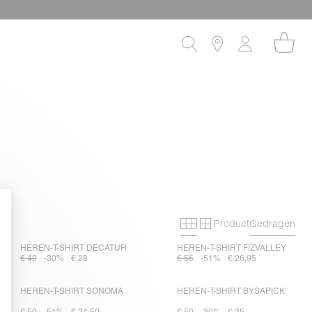
Product
Gedragen
Primary grid
Secondary grid
HEREN-T-SHIRT DECATUR
HEREN-T-SHIRT FIZVALLEY
€ 40
-30%
€ 28
€ 55
-51%
€ 26,95
HEREN-T-SHIRT SONOMA
HEREN-T-SHIRT BYSAPICK