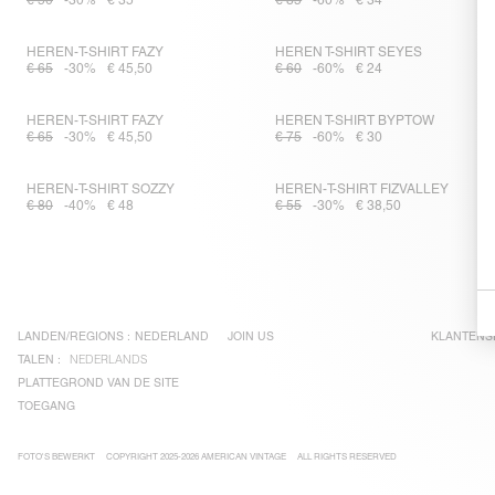
€ 50
-30%
€ 35
€ 85
-60%
€ 34
HEREN-T-SHIRT FAZY
HEREN T-SHIRT SEYES
€ 65
-30%
€ 45,50
€ 60
-60%
€ 24
HEREN-T-SHIRT FAZY
HEREN T-SHIRT BYPTOW
€ 65
-30%
€ 45,50
€ 75
-60%
€ 30
HEREN-T-SHIRT SOZZY
HEREN-T-SHIRT FIZVALLEY
€ 80
-40%
€ 48
€ 55
-30%
€ 38,50
LANDEN/REGIONS :
NEDERLAND
JOIN US
KLANTENS
TALEN :
NEDERLANDS
PLATTEGROND VAN DE SITE
TOEGANG
FOTO'S BEWERKT
COPYRIGHT 2025-2026 AMERICAN VINTAGE
ALL RIGHTS RESERVED