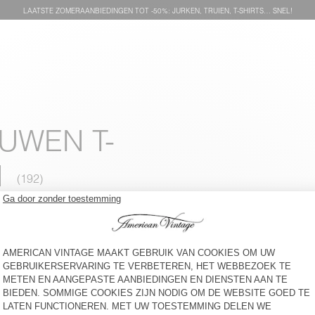
LAATSTE ZOMERAANBIEDINGEN TOT -50%: JURKEN, TRUIEN, T-SHIRTS… SNEL!
UWEN T-
N
HEREN-T-SHIRT FAZY
HERREN-T-SHIRT GAMIPY
€ 60
-30%
€ 42
€ 55
-64%
€ 19,80
HEREN-T-SHIRT DEVON
HEREN-T-SHIRT YKOBOW - 20
YEARS