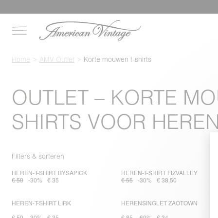
Home
AMV Outlet
Korte mouwen t-shirts
OUTLET – KORTE MO
SHIRTS VOOR HERE
Filters & sorteren
HEREN-T-SHIRT BYSAPICK
HEREN-T-SHIRT FIZVALLEY
€ 50
-30%
€ 35
€ 55
-30%
€ 38,50
HEREN-T-SHIRT LIRK
HERENSINGLET ZAOTOWN