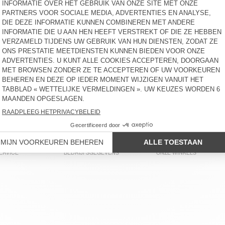
€ 50
-49%
€ 25,50
€ 55
-30%
€ 38,50
HEREN-T-SHIRT FAKOBAY
HEREN-T-SHIRT FIZVALLEY
€ 50
-30%
€ 35
€ 55
-30%
€ 38,50
HEREN-T-SHIRT FAZY
HEREN-T-SHIRT GAMIPY
€ 65
-30%
€ 45,50
€ 45
-58%
€ 18,90
HEREN-T-SHIRT FAKOBAY
HEREN-T-SHIRT SONOMA
€ 50
-58%
€ 21
€ 55
-58%
€ 23,10
ERVICE
BEDRIJFSGEGEVENS
ONZE WINKELS