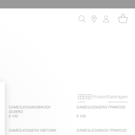
Product
Gedragen
Primary grid
Secondary grid
DAMESJOGGINGBROEK
DAMESJOGGERS YPAWOOD
IZUBIRD
€ 100
€ 100
DAMESJOGGERS VIBTOWN
DAMESLEGGINGS YPAWOOD