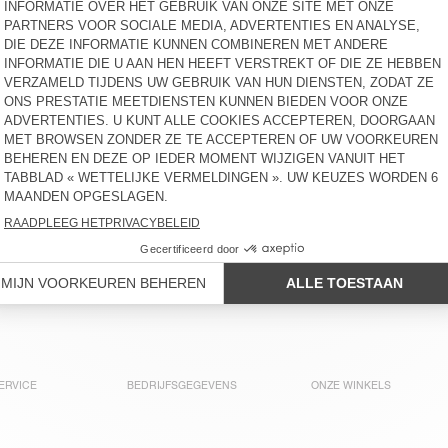
USCOW
€ 145
€ 100
DAMESJOGGINGBROEK GIXY
DAMESJOGGINGBROEK
POJY
€ 80
€ 85
DAMESJOGGERS ATUBAY
DAMESJOGGINGBROEK
FUXOW
€ 100
€ 115
DAMESJOGGINGBROEK
NEW
DUALY
DAMESJOGGINGBROEK
BAPTOWN
€ 110
€ 100
ERVICE
BEDRIJFSGEGEVENS
ONZE WINKELS