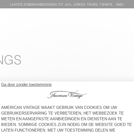
LAATSTE ZOMERAANBIEDINGEN TOT -50%: JURKEN, TRUIEN, T-SHIRTS… SNEL!
NGS
DAMESJOGGINGBROEK
DAMESJOGGERS ATUBAY
IZUBIRD
€ 100
€ 100
DAMESJOGGINGBROEK
DAMESJOGGERS ATUBAY