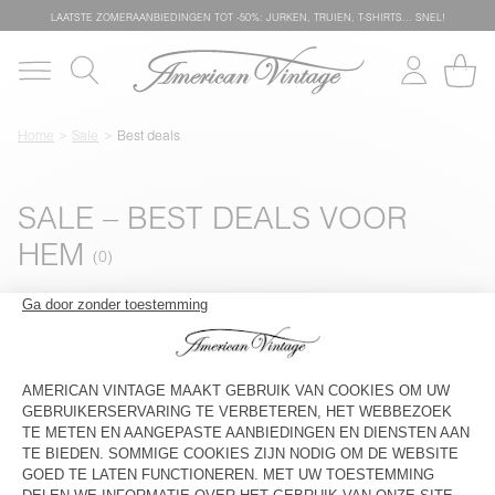
LAATSTE ZOMERAANBIEDINGEN TOT -50%: JURKEN, TRUIEN, T-SHIRTS… SNEL!
Home
Sale
Best deals
SALE – BEST DEALS VOOR
HEM
Filters & sorteren