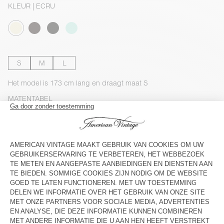
KLEUR
| ECRU
S
M
L
Het model is 173 cm lang en draagt maat S
MATENTABEL
Geschatte levering
tussen woensdag 12 augustus en vrijdag 14
augustus
TOEVOEGEN AAN HET WINKELWAGENTJE
BESCHIKBAARHEID IN DE WINKEL
BESCHRIJVING
MAAT EN PASVORM
SAMENSTELLING