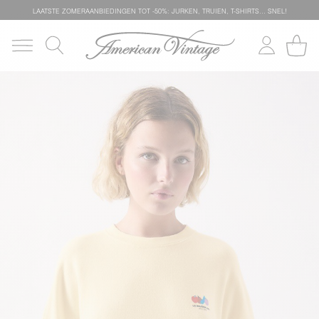
LAATSTE ZOMERAANBIEDINGEN TOT -50%: JURKEN, TRUIEN, T-SHIRTS… SNEL!