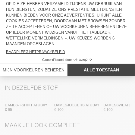
ONDERHOUD
TRACEABILITEIT
BEZORGING EN RETOURZENDINGEN
MEER KLEUREN
DAMESSWEATER ATUBAY
DAMESSWEATER ATUBAY
DAMESSWEATER 
€ 110
€ 110
€ 110
IN DEZELFDE STOF
DAMES-T-SHIRT ATUBAY
DAMESJOGGERS ATUBAY
DAMESSWEATER 
€ 65
€ 100
€ 100
MAAK JE LOOK COMPLEET