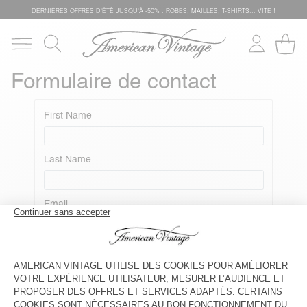
DERNIÈRES OFFRES D'ÉTÊ JUSQU'À -50% : ROBES, MAILLES, T-SHIRTS... VITE !
Formulaire de contact
First Name
Last Name
Email
Your Topic
Votre commentaire