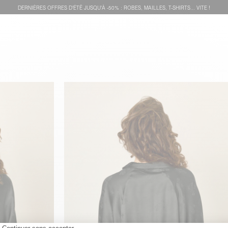
DERNIÈRES OFFRES D'ÉTÊ JUSQU'À -50% : ROBES, MAILLES, T-SHIRTS... VITE !