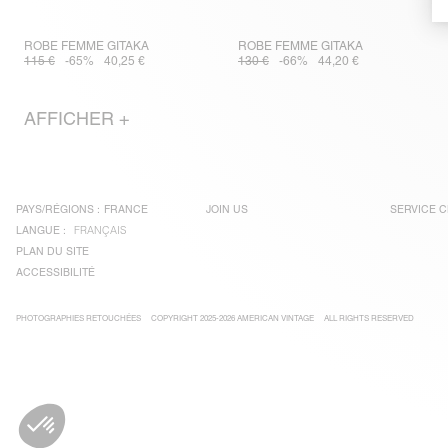
ROBE FEMME GITAKA
ROBE FEMME GITAKA
115 €
-65%
40,25 €
130 €
-66%
44,20 €
AFFICHER +
PAYS/RÉGIONS :
FRANCE
JOIN US
SERVICE C
LANGUE :
FRANÇAIS
PLAN DU SITE
ACCESSIBILITÉ
PHOTOGRAPHIES RETOUCHÉES
COPYRIGHT 2025-2026 AMERICAN VINTAGE
ALL RIGHTS RESERVED