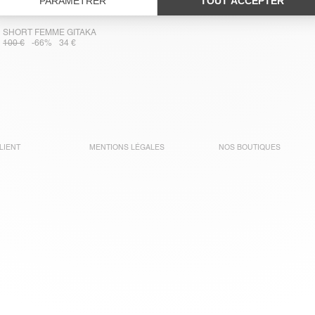
SHORT FEMME GITAKA
100 €
-66%
34 €
LIENT
MENTIONS LÉGALES
NOS BOUTIQUES