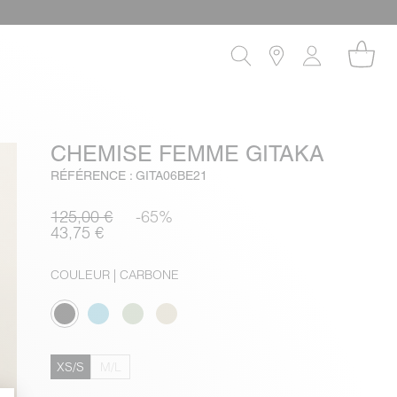
CHEMISE FEMME GITAKA
RÉFÉRENCE : GITA06BE21
125,00 €
-65%
43,75 €
COULEUR
| CARBONE
XS/S
M/L