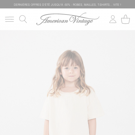
DERNIÈRES OFFRES D'ÉTÊ JUSQU'À -50% : ROBES, MAILLES, T-SHIRTS... VITE !