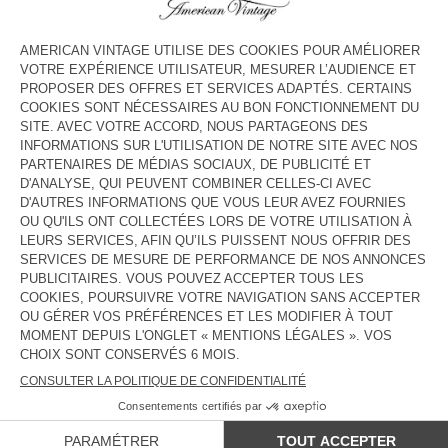
COULEUR
| ECRU
3
5
7
9
11
13
GUIDE DES TAILLES
Livraison estimée
entre le mercredi 12 août et le vendredi 14
août
AJOUTER AU PANIER
DESCRIPTION
TAILLE ET COUPE
COMPOSITION
ENTRETIEN
TRAÇABILITÉ