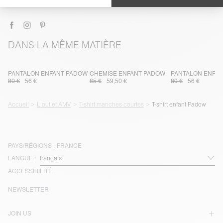
LIVRAISON ET RETOURS
DANS LA MÊME MATIÈRE
PANTALON ENFANT PADOW
CHEMISE ENFANT PADOW
PANTALON ENFA
80 €
56 €
85 €
59,50 €
80 €
56 €
Accueil
L'outlet AMV
T-shirt manches courtes
T-shirt enfant Padow
PAYS/RÉGIONS :
FRANCE
LANGUE :
ACCESSIBILITÉ
NEWSLETTER
JOIN US