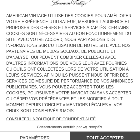
COULEUR
| ECRU
3
5
7
9
11
13
GUIDE DES TAILLES
Livraison estimée
entre le mercredi 12 août et le vendredi 14
août
AJOUTER AU PANIER
DESCRIPTION
TAILLE ET COUPE
COMPOSITION
ENTRETIEN
TRAÇABILITÉ