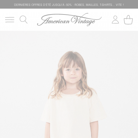
DERNIÈRES OFFRES D'ÉTÊ JUSQU'À -50% : ROBES, MAILLES, T-SHIRTS... VITE !