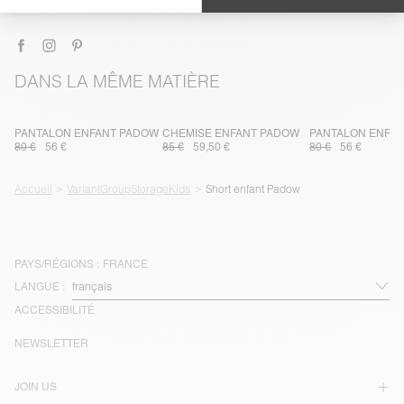
LIVRAISON ET RETOURS
DANS LA MÊME MATIÈRE
PANTALON ENFANT PADOW
CHEMISE ENFANT PADOW
PANTALON ENFA
80 €
56 €
85 €
59,50 €
80 €
56 €
Accueil
VariantGroupStorageKids
Short enfant Padow
PAYS/RÉGIONS :
FRANCE
LANGUE :
ACCESSIBILITÉ
NEWSLETTER
JOIN US