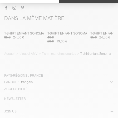
DANS LA MÊME MATIÈRE
T-SHIRT ENFANT SONOMA
T-SHIRT ENFANT SONOMA
T-SHIRT ENFANT
35 €
24,50 €
40 €
35 €
24,50 €
28 €
19,60 €
Accueil
L'outlet AMV
T-shirt manches courtes
T-shirt enfant Sonoma
PAYS/RÉGIONS :
FRANCE
LANGUE :
ACCESSIBILITÉ
NEWSLETTER
JOIN US