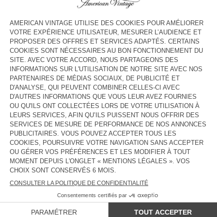
COULEUR
| CANARI VINTAGE
3
5
7
9
11
13
GUIDE DES TAILLES
Livraison estimée
entre le mardi 11 août et le jeudi 13 août
AJOUTER AU PANIER
DESCRIPTION
TAILLE ET COUPE
COMPOSITION
ENTRETIEN
TRAÇABILITÉ
LIVRAISON ET RETOURS