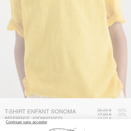
35,00 €
-50%
T-SHIRT ENFANT SONOMA
17,50 €
-20%
RÉFÉRENCE : KSON02DGE23
14,00 €