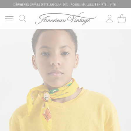
DERNIÈRES OFFRES D'ÉTÊ JUSQU'À -50% : ROBES, MAILLES, T-SHIRTS... VITE !