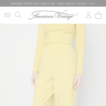
DERNIÈRES OFFRES D'ÉTÊ JUSQU'À -50% : ROBES, MAILLES, T-SHIRTS... VITE !