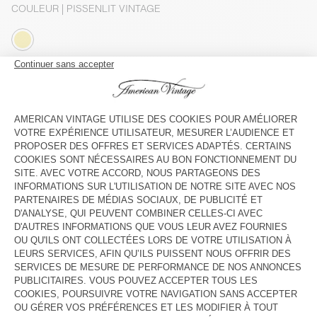
COULEUR
| PISSENLIT VINTAGE
S
M
L
Le mannequin mesure 175 cm et porte une taille S
GUIDE DES TAILLES
Livraison estimée
entre le mercredi 12 août et le vendredi 14
août
AJOUTER AU PANIER
DESCRIPTION
TAILLE ET COUPE
COMPOSITION
ENTRETIEN