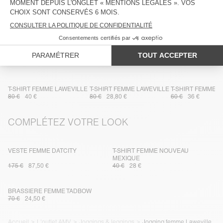
TRAÇABILITÉ
LIVRAISON ET RETOURS
DANS LA MÊME MATIÈRE
T-SHIRT FEMME LAWEVILLE
T-SHIRT FEMME LAWEVILLE
T-SHIRT FEMME L
80 €
40 €
80 €
28,80 €
60 €
36 €
COMPLÉTEZ VOTRE LOOK
VESTE FEMME DATCITY
T-SHIRT FEMME NOUVEAU
MEXIQUE
175 €
87,50 €
40 €
28 €
BRASSIERE FEMME TADBOW
70 €
24,50 €
Accueil
L'outlet AMV
Joggings & leggings
Jogging femme Laweville