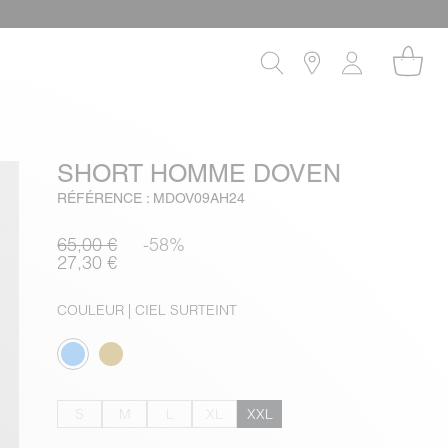
SHORT HOMME DOVEN
RÉFÉRENCE : MDOV09AH24
65,00 €
-58%
27,30 €
COULEUR
| CIEL SURTEINT
S
M
L
XL
XXL