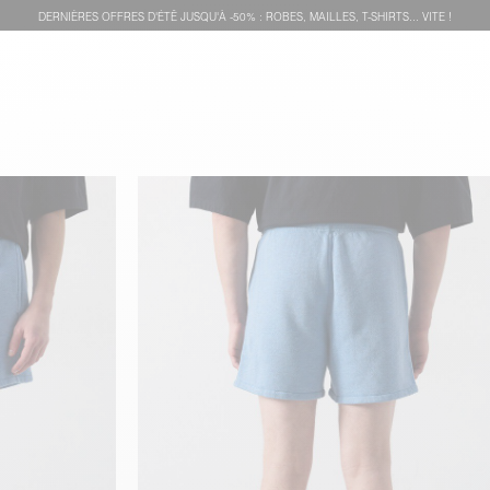
DERNIÈRES OFFRES D'ÉTÊ JUSQU'À -50% : ROBES, MAILLES, T-SHIRTS... VITE !