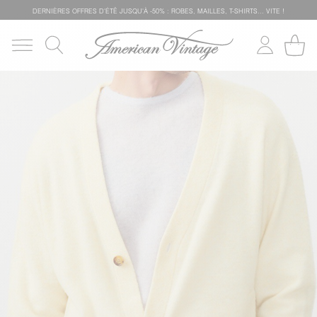
DERNIÈRES OFFRES D'ÉTÊ JUSQU'À -50% : ROBES, MAILLES, T-SHIRTS... VITE !