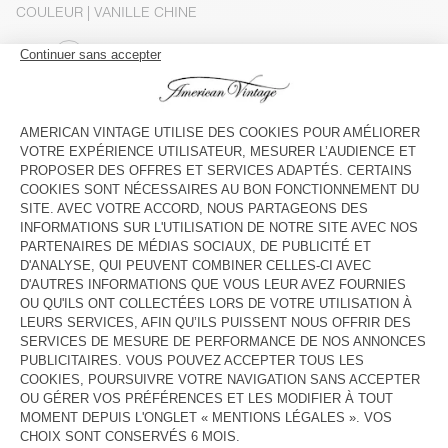
COULEUR
| VANILLE CHINE
S
M/L
XL
Le mannequin mesure 189 cm et porte une taille M-L
GUIDE DES TAILLES
Livraison estimée
entre le mardi 11 août et le jeudi 13 août
AJOUTER AU PANIER
DESCRIPTION
TAILLE ET COUPE
COMPOSITION
ENTRETIEN
TRAÇABILITÉ