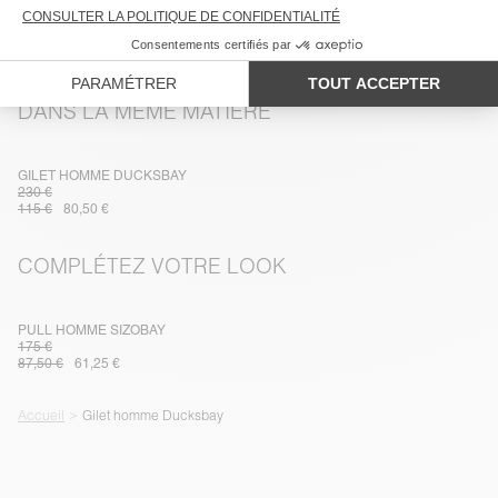
LIVRAISON ET RETOURS
DANS LA MÊME MATIÈRE
GILET HOMME DUCKSBAY
230 €
115 €
80,50 €
COMPLÉTEZ VOTRE LOOK
PULL HOMME SIZOBAY
175 €
87,50 €
61,25 €
Accueil
Gilet homme Ducksbay