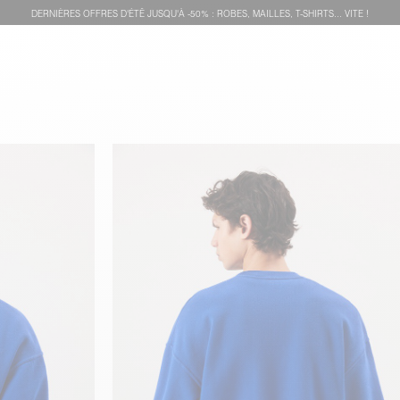
DERNIÈRES OFFRES D'ÉTÊ JUSQU'À -50% : ROBES, MAILLES, T-SHIRTS... VITE !