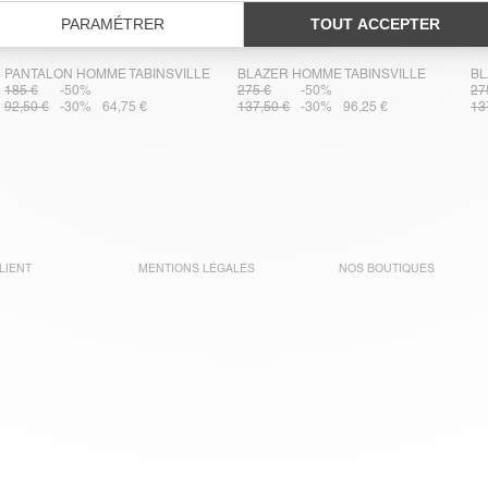
PANTALON HOMME TABINSVILLE
BLAZER HOMME TABINSVILLE
BL
185 €
-50%
275 €
-50%
27
92,50 €
-30%
64,75 €
137,50 €
-30%
96,25 €
13
LIENT
MENTIONS LÉGALES
NOS BOUTIQUES