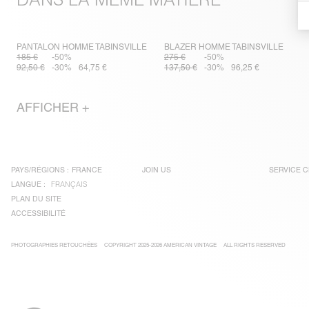
PANTALON HOMME TABINSVILLE
BLAZER HOMME TABINSVILLE
185 €
-50%
275 €
-50%
92,50 €
-30%
64,75 €
137,50 €
-30%
96,25 €
AFFICHER +
PAYS/RÉGIONS :
FRANCE
JOIN US
SERVICE C
LANGUE :
FRANÇAIS
PLAN DU SITE
ACCESSIBILITÉ
PHOTOGRAPHIES RETOUCHÉES
COPYRIGHT 2025-2026 AMERICAN VINTAGE
ALL RIGHTS RESERVED