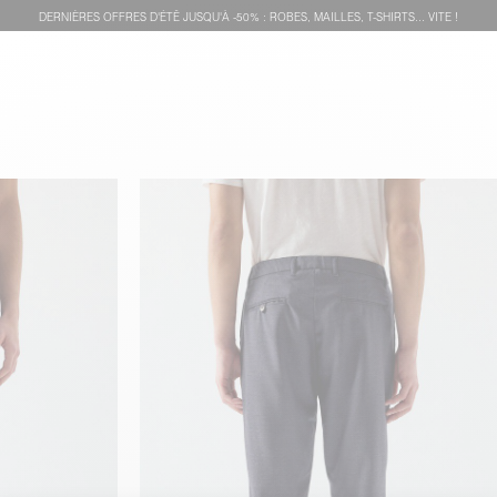
DERNIÈRES OFFRES D'ÉTÊ JUSQU'À -50% : ROBES, MAILLES, T-SHIRTS... VITE !