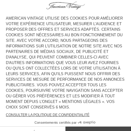
COULEUR
| EPICEA
S
M
L
XL
Le mannequin mesure 188 cm et porte une taille M
GUIDE DES TAILLES
Livraison estimée
entre le mardi 11 août et le jeudi 13 août
AJOUTER AU PANIER
DESCRIPTION
TAILLE ET COUPE
COMPOSITION
ENTRETIEN
TRAÇABILITÉ