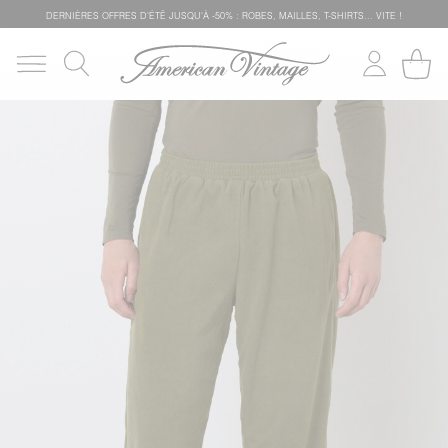
DERNIÈRES OFFRES D'ÉTÊ JUSQU'À -50% : ROBES, MAILLES, T-SHIRTS... VITE !