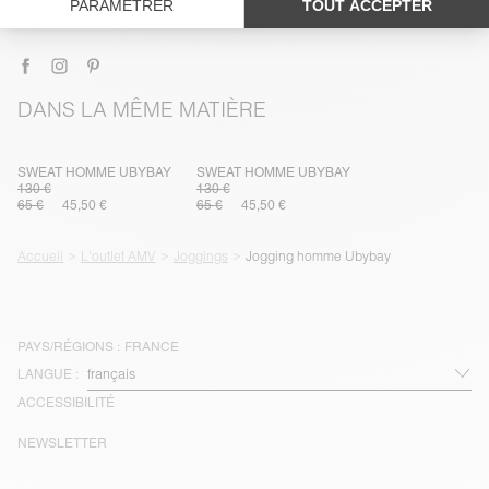
LIVRAISON ET RETOURS
DANS LA MÊME MATIÈRE
SWEAT HOMME UBYBAY
SWEAT HOMME UBYBAY
130 €
130 €
65 €
45,50 €
65 €
45,50 €
Accueil
L'outlet AMV
Joggings
Jogging homme Ubybay
PAYS/RÉGIONS :
FRANCE
LANGUE :
ACCESSIBILITÉ
NEWSLETTER