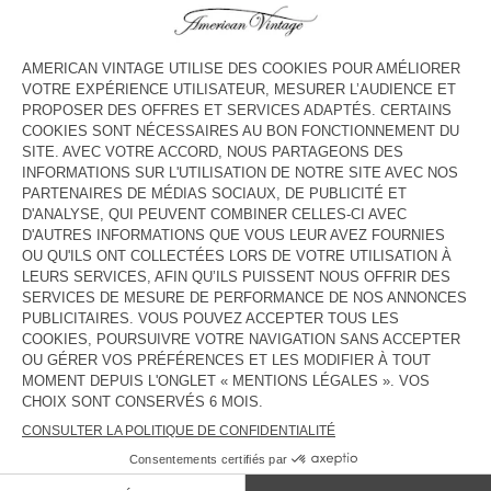
COULEUR
| MASTIC
XS/S
M/L
Le mannequin mesure 175 cm et porte une taille XS-S
GUIDE DES TAILLES
Livraison estimée
entre le mardi 11 août et le jeudi 13 août
AJOUTER AU PANIER
DESCRIPTION
TAILLE ET COUPE
COMPOSITION
ENTRETIEN
TRAÇABILITÉ