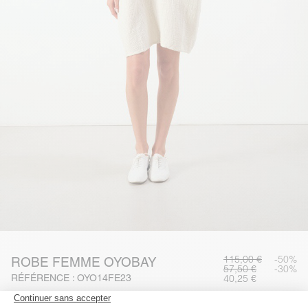
115,00 €
-50%
ROBE FEMME OYOBAY
57,50 €
-30%
RÉFÉRENCE : OYO14FE23
40,25 €