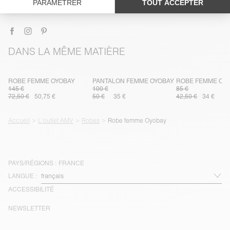
LIVRAISON ET RETOURS
DANS LA MÊME MATIÈRE
ROBE FEMME OYOBAY
PANTALON FEMME OYOBAY
ROBE FEMME OY
145 €
100 €
85 €
72,50 €
50,75 €
50 €
35 €
42,50 €
34 €
Accueil
L'outlet AMV
Robes
Robe femme Oyobay
PAYS/RÉGIONS :
FRANCE
LANGUE :
ACCESSIBILITÉ
NEWSLETTER