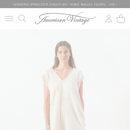
DERNIÈRES OFFRES D'ÉTÊ JUSQU'À -50% : ROBES, MAILLES, T-SHIRTS... VITE !