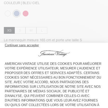
COULEUR
| BLEU CIEL
XS
S
M
L
Le mannequin mesure 165 cm et porte une taille S
GUIDE DES TAILLES
Livraison estimée
entre le mardi 11 août et le jeudi 13 août
AJOUTER AU PANIER
DESCRIPTION
TAILLE ET COUPE
COMPOSITION
ENTRETIEN
TRAÇABILITÉ