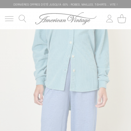
DERNIÈRES OFFRES D'ÉTÊ JUSQU'À -50% : ROBES, MAILLES, T-SHIRTS... VITE !