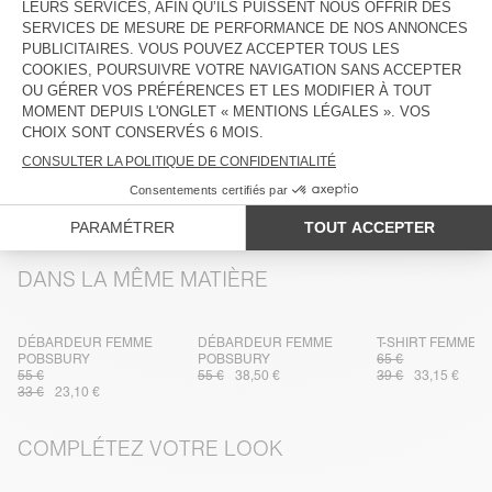
LIVRAISON ET RETOURS
PLUS DE COULEURS
JOGGING FEMME
JOGGING FEMME
POBSBURY
POBSBURY
95 €
95 €
47,50 €
33,25 €
47,50 €
33,25 €
DANS LA MÊME MATIÈRE
DÉBARDEUR FEMME
DÉBARDEUR FEMME
T-SHIRT FEMME 
POBSBURY
POBSBURY
65 €
55 €
55 €
38,50 €
39 €
33,15 €
33 €
23,10 €
COMPLÉTEZ VOTRE LOOK