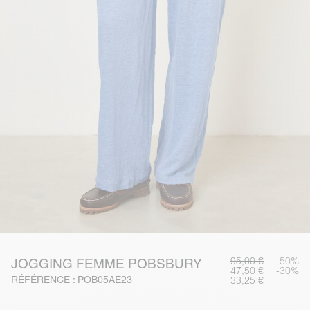
95,00 €
-50%
JOGGING FEMME POBSBURY
47,50 €
-30%
RÉFÉRENCE : POB05AE23
33,25 €