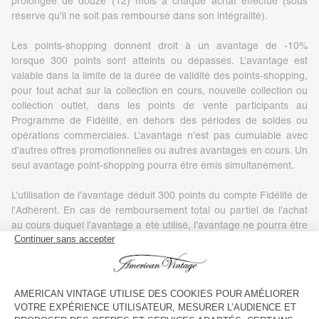
prolongée de douze (12) mois à chaque achat effectué (sous
réserve qu’il ne soit pas remboursé dans son intégralité).
Les points-shopping donnent droit à un avantage de -10%
lorsque 300 points sont atteints ou dépassés. L’avantage est
valable dans la limite de la durée de validité des points-shopping,
pour tout achat sur la collection en cours, nouvelle collection ou
collection outlet, dans les points de vente participants au
Programme de Fidélité, en dehors des périodes de soldes ou
opérations commerciales. L’avantage n’est pas cumulable avec
d’autres offres promotionnelles ou autres avantages en cours. Un
seul avantage point-shopping pourra être émis simultanément.
L’utilisation de l’avantage déduit 300 points du compte Fidélité de
l’Adhérent. En cas de remboursement total ou partiel de l’achat
au cours duquel l’avantage a été utilisé, l’avantage ne pourra être
restitué. Si, après la déduction de ces 300 points, le solde de
points de l’Adhérent est de nouveau supérieur ou égal à 300
points, l’Adhérent bénéficiera d’un nouvel avantage -10% à valoir
sur un prochain achat. Le Client pourra choisir d’utiliser son
avantage quand il le souhaite, dans la limite des restrictions
mentionnées ci-dessus.