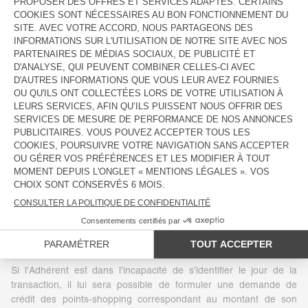
En cas de remboursement total ou partiel d’un achat, les points-
shopping crédités préalablement lors de ce dit achat seront
automatiquement débités selon les mêmes règles de calcul, du
montant équivalent en points-shopping du remboursement.
Par défaut, si l’Adhérent bénéficie de son avantage points-
shopping et d’une autre forme de bon de réduction en valeur
(exemple : geste commercial) lors de son achat, l’avantage
points-shopping s’appliquera en premier et le bon en valeur en
second. L’avantage points-shopping ne pourra être appliqué dans
le cas d’une transaction inférieure ou égale à 0€.
Les modalités de calcul des points-shopping, le barème
d’obtention des points et les périodes d’utilisation et d’application
des avantages sont définis par la Société et pourront être
modifiés ou suspendus à tout moment.
Si l’Adhérent est dans l’incapacité de s’identifier le jour de la
transaction, il lui sera possible de formuler une demande de
crédit des points-shopping correspondant au montant de son