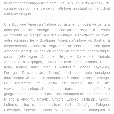
www.americanvintage-store.com
(et ses sous-domaines), de
cumuler des points et de se voir attribuer un statut donnant droit
à des avantages.
Une Boutique American Vintage consiste en un point de vente à
enseigne American Vintage et exclusivement destiné à la vente
de produits de Marque American Vintage, à l’exclusion de toute
autre (ci-après les « Boutiques American Vintage »). Sont ainsi
expressément exclues du Programme de Fidélité, les Boutiques
American Vintage situées en dehors du périmètre géographique
suivant (Allemagne, Autriche, Belgique, Danemark, Émirats
Arabes Unis, Espagne, Etats-Unis d’Amérique, France, Hong-
Kong, Irlande, Italie, Israël, Luxembourg, Macao, Pays-Bas,
Portugal, Royaume-Uni, Suisse) ainsi que toute enseigne
multimarque vendant des produits de Marque American Vintage.
Le Programme de Fidélité́ est valable sur le site
www.americanvintage-store.com
dans un périmètre
géographique identique à celui des Boutiques et uniquement sur
le site à Andorre, Croatie, Chypre, Estonie, Finlande, Grèce,
Lettonie, Lituanie, Liechtenstein, Malte, Norvège, Pologne,
Slovaquie, Slovénie, Suède & Singapour. Les boutiques à