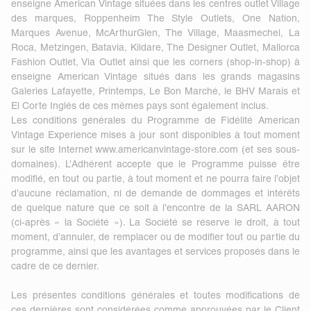
enseigne American Vintage situées dans les centres outlet Village
des marques, Roppenheim The Style Outlets, One Nation,
Marques Avenue, McArthurGlen, The Village, Maasmechel, La
Roca, Metzingen, Batavia, Kildare, The Designer Outlet, Mallorca
Fashion Outlet, Via Outlet ainsi que les corners (shop-in-shop) à
enseigne American Vintage situés dans les grands magasins
Galeries Lafayette, Printemps, Le Bon Marché, le BHV Marais et
El Corte Inglés de ces mêmes pays sont également inclus.
Les conditions générales du Programme de Fidélité American
Vintage Experience mises à jour sont disponibles à tout moment
sur le site Internet
www.americanvintage-store.com
(et ses sous-
domaines). L’Adhérent accepte que le Programme puisse être
modifié, en tout ou partie, à tout moment et ne pourra faire l’objet
d’aucune réclamation, ni de demande de dommages et intérêts
de quelque nature que ce soit à l’encontre de la SARL AARON
(ci-après « la Société »). La Société se réserve le droit, à tout
moment, d’annuler, de remplacer ou de modifier tout ou partie du
programme, ainsi que les avantages et services proposés dans le
cadre de ce dernier.
Les présentes conditions générales et toutes modifications de
ces dernières sont considérées comme approuvées par le Client