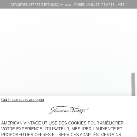
DERNIÈRES OFFRES D'ÉTÊ JUSQU'À -50% : ROBES, MAILLES, T-SHIRTS... VITE !
voir l''itinéraire