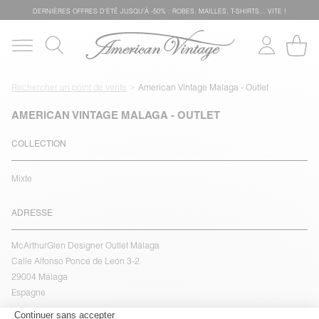
DERNIÈRES OFFRES D'ÉTÊ JUSQU'À -50% : ROBES, MAILLES, T-SHIRTS... VITE !
Rechercher un point de vente
American Vintage Malaga - Outlet
AMERICAN VINTAGE MALAGA - OUTLET
COLLECTION
Mixte
ADRESSE
McArthurGlen Designer Outlet Málaga
Calle Alfonso Ponce de León 3-2
29004 Málaga
Espagne
voir l''itinéraire