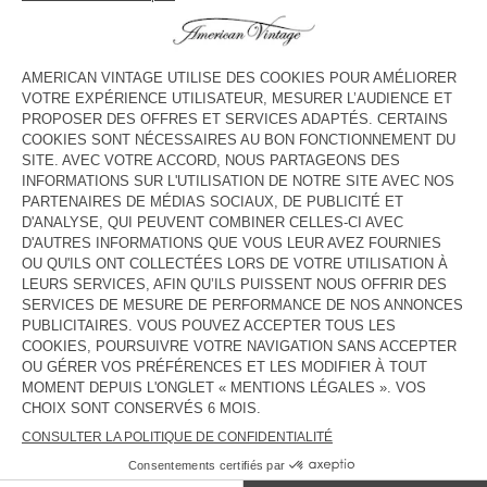
HORAIRES
Lundi
10:00 - 22:00
Mardi
10:00 - 22:00
Mercredi
10:00 - 22:00
Jeudi
10:00 - 22:00
Vendredi
10:00 - 22:00
Samedi
10:00 - 22:00
Dimanche
10:00 - 22:00
CONTACT
Tél. :
(+34) 951 495 625
E-mail :
contact@americanvintage-store.com
PAYS/RÉGIONS :
FRANCE