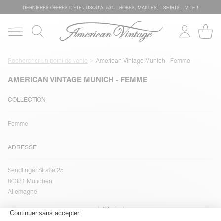
DERNIÈRES OFFRES D'ÉTÊ JUSQU'À -50% : ROBES, MAILLES, T-SHIRTS... VITE !
Rechercher un point de vente
American Vintage Munich - Femme
AMERICAN VINTAGE MUNICH - FEMME
COLLECTION
Femme
ADRESSE
Sendlinger Straße 25
80331 München
Allemagne
voir l''itinéraire