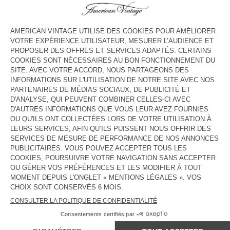
HORAIRES
Lundi
10:00 - 19:00
Mardi
10:00 - 19:00
Mercredi
10:00 - 19:00
Jeudi
10:00 - 19:00
Vendredi
10:00 - 19:00
Samedi
10:00 - 19:00
Dimanche
Fermé
CONTACT
Tél. :
(+49) 089 3704 0083
E-mail :
contact@americanvintage-store.com
PAYS/RÉGIONS :
FRANCE
LANGUE :